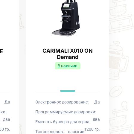
CARIMALI X010 ON
E
Demand
В наличии
Да
Электронное дозирование:
Да
ки:
Программируемые дозировки:
два
два
:
Емкость бункера для зерна:
00 гр.
1200 гр.
Тип жерновов:
плоские