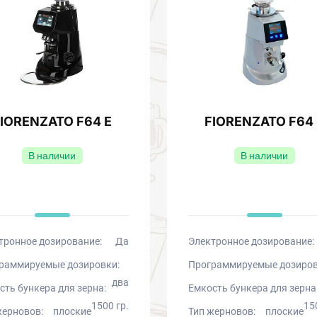
FIORENZATO F64 E
FIORENZATO F64 
В наличии
В наличии
тронное дозирование:
Да
Электронное дозирование:
раммируемые дозировки:
Программируемые дозиров
два
сть бункера для зерна:
Емкость бункера для зерна
1500 гр.
15
жерновов:
плоские
Тип жерновов:
плоские