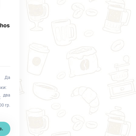
thos
Да
ки:
два
:
00 гр.
с.