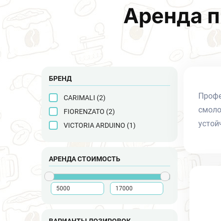
Аренда 
БРЕНД
Профе
CARIMALI (
2
)
смоло
FIORENZATO (
2
)
устой
VICTORIA ARDUINO (
1
)
АРЕНДА СТОИМОСТЬ
ВАРИАНТЫ ДОЗИРОВОК