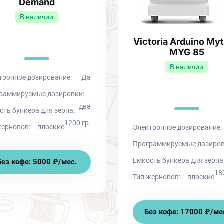
Demand
В наличии
Victoria Arduino My
MYG 85
В наличии
тронное дозирование:
Да
раммируемые дозировки:
два
сть бункера для зерна:
1200 гр.
жерновов:
плоские
Электронное дозирование:
Программируемые дозиров
Емкость бункера для зерна
Без кофе: 5000 ₽/мес.
18
Тип жерновов:
плоские
Без кофе: 17000 ₽/ме