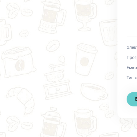
Элек
Прог
Емко
Тип 