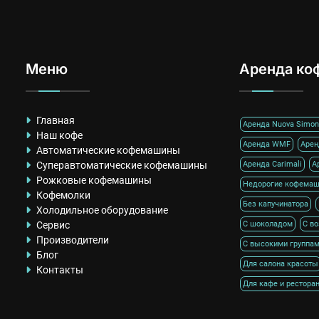
Меню
Аренда ко
Главная
Аренда Nuova Simone
Наш кофе
Аренда WMF
Арен
Автоматические кофемашины
Суперавтоматические кофемашины
Аренда Carimali
А
Рожковые кофемашины
Недорогие кофема
Кофемолки
Без капучинатора
Холодильное оборудование
Сервис
С шоколадом
С в
Производители
С высокими группа
Блог
Для салона красоты
Контакты
Для кафе и рестора