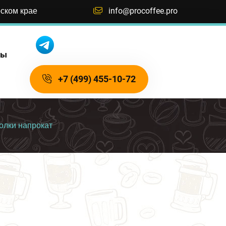
рском крае
info@procoffee.pro
ты
+7 (499) 455-10-72
лки напрокат