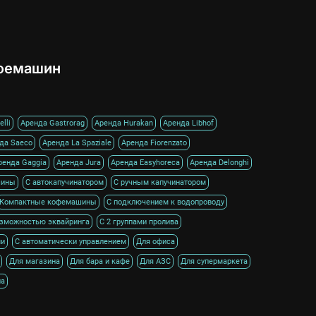
фемашин
lli
Аренда Gastrorag
Аренда Hurakan
Аренда Libhof
да Saeco
Аренда La Spaziale
Аренда Fiorenzato
ренда Gaggia
Аренда Jura
Аренда Easyhoreca
Аренда Delonghi
шины
С автокапучинатором
С ручным капучинатором
Компактные кофемашины
С подключением к водопроводу
озможностью эквайринга
С 2 группами пролива
ми
С автоматически управлением
Для офиса
Для магазина
Для бара и кафе
Для АЗС
Для супермаркета
на