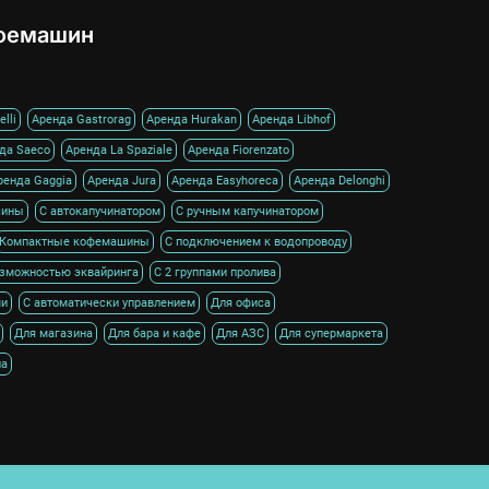
фемашин
lli
Аренда Gastrorag
Аренда Hurakan
Аренда Libhof
да Saeco
Аренда La Spaziale
Аренда Fiorenzato
ренда Gaggia
Аренда Jura
Аренда Easyhoreca
Аренда Delonghi
шины
С автокапучинатором
С ручным капучинатором
Компактные кофемашины
С подключением к водопроводу
озможностью эквайринга
С 2 группами пролива
ми
С автоматически управлением
Для офиса
Для магазина
Для бара и кафе
Для АЗС
Для супермаркета
на