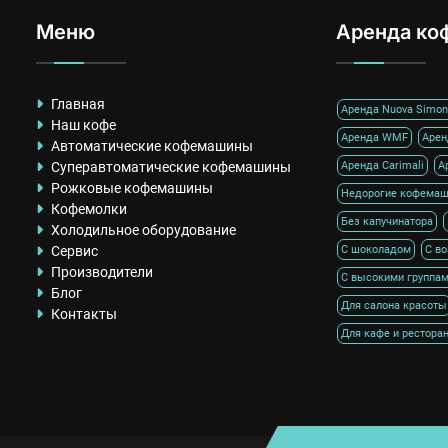
Меню
Аренда ко
Главная
Аренда Nuova Simone
Наш кофе
Аренда WMF
Арен
Автоматические кофемашины
Суперавтоматические кофемашины
Аренда Carimali
А
Рожковые кофемашины
Недорогие кофема
Кофемолки
Без капучинатора
Холодильное оборудование
Сервис
С шоколадом
С в
Производители
С высокими группа
Блог
Для салона красоты
Контакты
Для кафе и рестора