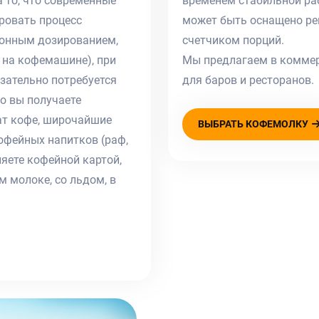
 то, что современные
временем стабильной ра
ровать процесс
может быть оснащено ре
ронным дозированием,
счетчиком порций.
 на кофемашине), при
Мы предлагаем в комме
зательно потребуется
для баров и ресторанов.
о вы получаете
ат кофе, широчайшие
ВЫБРАТЬ КОФЕМОЛКУ
офейных напитков (раф,
яете кофейной картой,
 молоке, со льдом, в