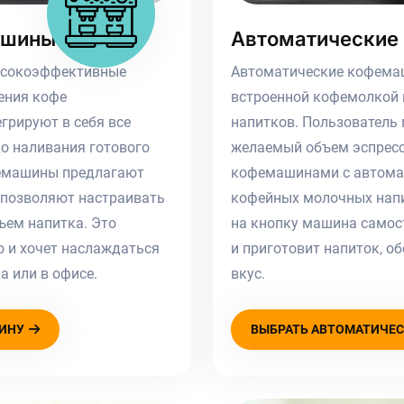
ашины
Автоматические
ысокоэффективные
Автоматические кофема
ения кофе
встроенной кофемолкой и
грируют в себя все
напитков. Пользователь 
до наливания готового
желаемый объем эспрессо
фемашины предлагают
кофемашинами с автомат
 позволяют настраивать
кофейных молочных напит
ъем напитка. Это
на кнопку машина самос
о и хочет наслаждаться
и приготовит напиток, о
 или в офисе.
вкус.
ИНУ
ВЫБРАТЬ АВТОМАТИЧЕ