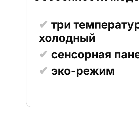
три температур
холодный
сенсорная пан
эко-режим