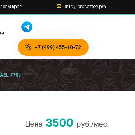
рском крае
info@procoffee.pro
ты
+7 (499) 455-10-72
AEL-770s
3500
Цена
руб./мес.