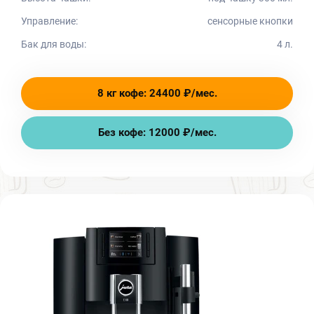
Управление:
сенсорные кнопки
Бак для воды:
4 л.
8 кг кофе: 24400 ₽/мес.
Без кофе: 12000 ₽/мес.