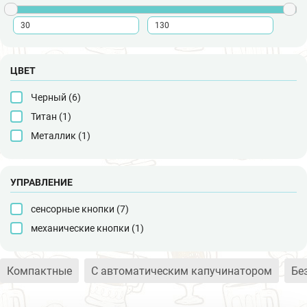
ЦВЕТ
Черный (
6
)
Титан (
1
)
Металлик (
1
)
УПРАВЛЕНИЕ
сенсорные кнопки (
7
)
механические кнопки (
1
)
Компактные
С автоматическим капучинатором
Бе